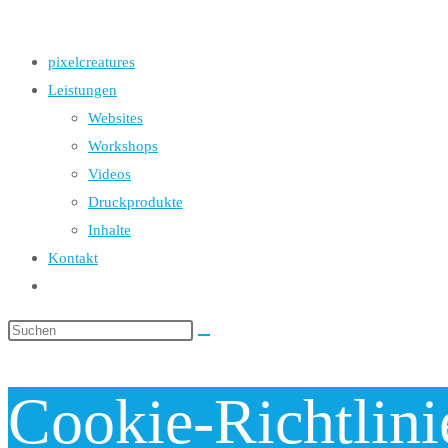
the
search
UMSCHALTEN
pixelcreatures
panel.
Leistungen
Websites
Workshops
Videos
Druckprodukte
Inhalte
Kontakt
Website-
Suche
Diese
umschalten
Website
durchsuchen
Cookie-Richtlini