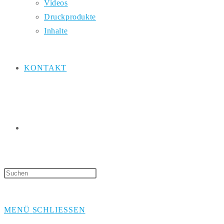
Videos
Druckprodukte
Inhalte
KONTAKT
WEBSITE-
Press
Escape
SUCHE
to
MENÜ
SCHLIESSEN
close