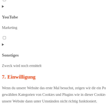
to
service
YouTube
complianz
Marketing
Consent
to
service
Sonstiges
youtube
Zweck wird noch ermittelt
Consent
7. Einwilligung
to
Wenn du unsere Website das erste Mal besuchst, zeigen wir dir ein Po
service
gewählten Kategorien von Cookies und Plugins wie in dieser Cookie-
sonstiges
unsere Website dann unter Umständen nicht richtig funktioniert.