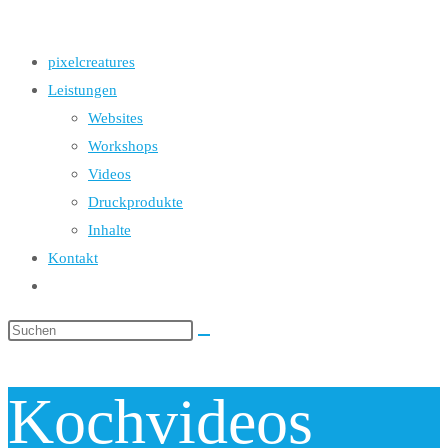
the
search
UMSCHALTEN
pixelcreatures
panel.
Leistungen
Websites
Workshops
Videos
Druckprodukte
Inhalte
Kontakt
Website-
Suche
Diese
umschalten
Website
durchsuchen
Kochvideos