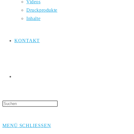
Videos
Druckprodukte
Inhalte
KONTAKT
WEBSITE-
Press
Escape
SUCHE
to
MENÜ
SCHLIESSEN
close