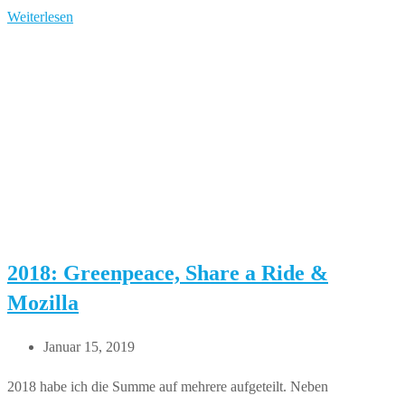
2019:
Weiterlesen
Fridays
for
Future
|
Trillionstrees
|
Greenpeace
2018: Greenpeace, Share a Ride &
Mozilla
Beitrag
Januar 15, 2019
veröffentlicht:
2018 habe ich die Summe auf mehrere aufgeteilt. Neben