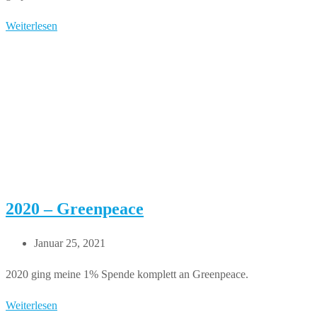
2021:
Weiterlesen
Nachbar
in
Not
2020 – Greenpeace
Beitrag
Januar 25, 2021
veröffentlicht:
2020 ging meine 1% Spende komplett an Greenpeace.
2020
Weiterlesen