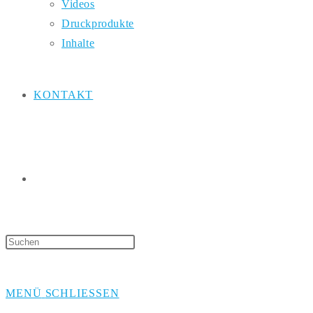
Videos
Druckprodukte
Inhalte
KONTAKT
WEBSITE-
Press
Escape
SUCHE
to
MENÜ
SCHLIESSEN
close