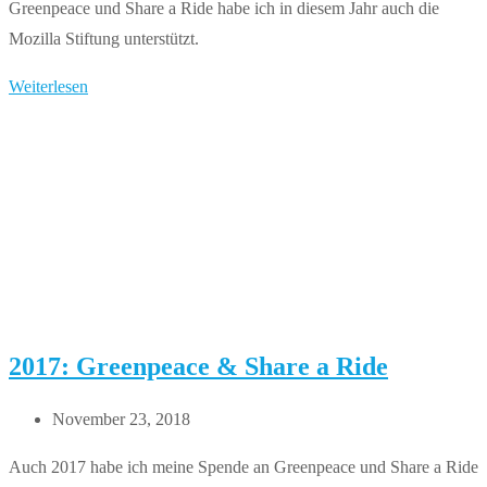
Greenpeace und Share a Ride habe ich in diesem Jahr auch die
Mozilla Stiftung unterstützt.
2018:
Weiterlesen
Greenpeace,
Share
a
Ride
&
Mozilla
2017: Greenpeace & Share a Ride
Beitrag
November 23, 2018
veröffentlicht:
Auch 2017 habe ich meine Spende an Greenpeace und Share a Ride