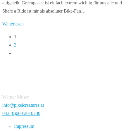
aufgeteilt. Greenpeace ist einfach extrem wichtig für uns alle und
Share a Ride ist mir als absoluter Bike-Fan…
2017:
Weiterlesen
Greenpeace
1
&
2
Share
Zur
a
nächsten
Ride
Seite
Werner Moser
info@pixelcreatures.at
043 (0)660 2010730
Impressum