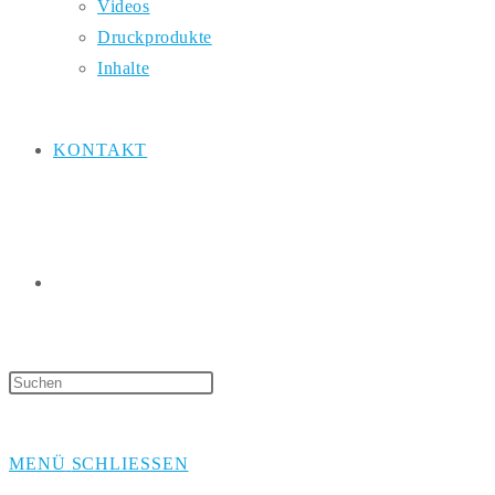
Videos
Druckprodukte
Inhalte
KONTAKT
WEBSITE-
Press
Escape
SUCHE
to
MENÜ
SCHLIESSEN
close