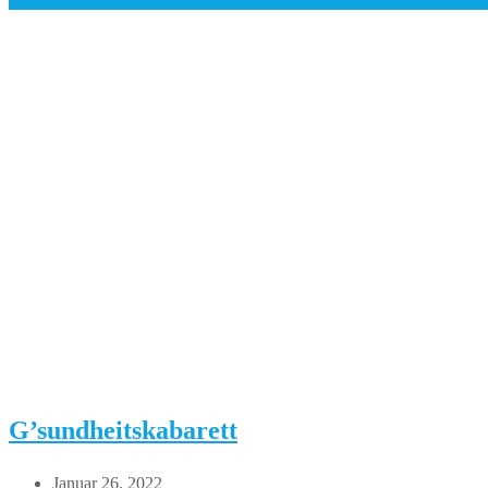
G’sundheitskabarett
Beitrag
Januar 26, 2022