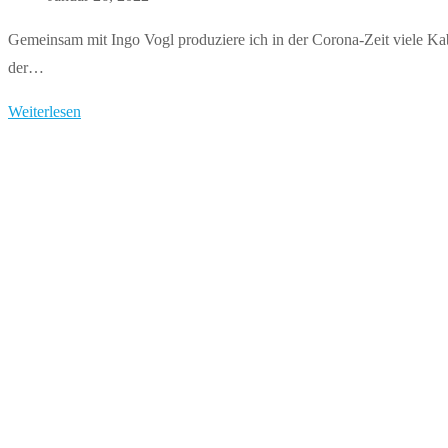
veröffentlicht:
Gemeinsam mit Ingo Vogl produziere ich in der Corona-Zeit viele K
der…
G’sundheitskabarett
Weiterlesen