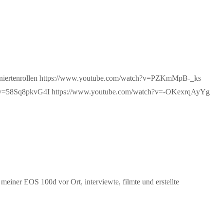
ominiertenrollen https://www.youtube.com/watch?v=PZKmMpB-_ks
?v=58Sq8pkvG4I https://www.youtube.com/watch?v=-OKexrqAyYg
iner EOS 100d vor Ort, interviewte, filmte und erstellte